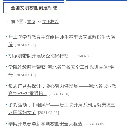
全国文明校园创建标准
当前位置：
首页
>>
文明校园
唐工院学前教育学院组织师生春季火灾疏散逃生大演
练
[2024-03-23]
胡振明带队开展访企拓岗行动
[2024-03-16]
学院连续两年荣获“河北省学校安全工作先进集体”称
号
[2024-03-15]
集思广益共探讨，凝心聚力谋发展 ——河北省职业教
育“2+2+2”贯通培...
[2024-03-10]
多彩活动，巾帼风华——唐工院开展系列活动庆祝三
八国际妇女节
[2024-03-08]
学院开展春季新学期校园安全大检查
[2024-03-05]