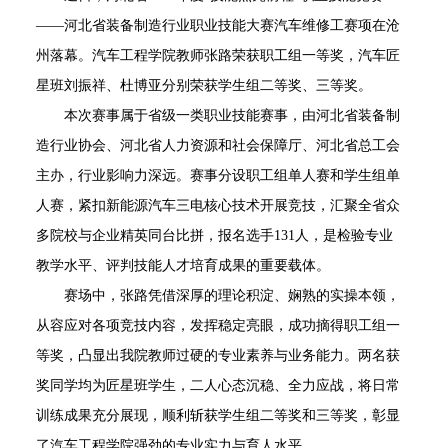
——河北省装备制造行业职业技能大赛汽车维修工赛项在沧
州落幕。汽车工程学院教师张路荣获职工组一等奖，汽车匠
星班刘振祥、杜博亚分别荣获学生组二等奖、三等奖。
本次赛事属于省级一类职业技能赛事，由河北省装备制
造行业协会、河北省人力资源和社会保障厅、河北省总工会
主办，行业影响力深远。赛事分设职工组单人赛和学生组单
人赛，紧扣新能源汽车三电核心技术开展竞技，汇聚全省众
多院校与企业精英同台比拼，报名选手
131人，是检验专业
教学水平、评判技能人才培育成果的重要载体。
赛场中，张路凭借深厚的理论积淀、娴熟的实操本领，
从容应对各项竞技内容，发挥稳定亮眼，成功摘得职工组一
等奖，凸显出我院教师过硬的专业素养与业务能力。两名获
奖同学均为匠星班学生，二人心态沉稳、全力应战，将日常
训练成果充分展现，顺利斩获学生组二等奖和三等奖，彰显
了汽车工程学院强劲的专业实力与育人水平。