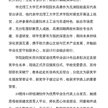
华北理工大学艺术学院院长高勇作为兄弟院校嘉宾代表
登台讲话。他代表华北理工大学艺术学院对展览开幕送上祝
贺，点评参展作品紧扣本土工业与非遗特色、贴合市场需
求，充分彰显职教育人成效。高勇回顾两校长期在专业共
建、非遗研发、研学竞赛等方面的深度合作，期待未来持续
深化资源互通，携手助力唐山文创与艺术产业发展，并勉励
毕业生坚守创新本心，在设计行业稳步前行。
学院副院长郑兴我宣读优秀毕业设计作品表彰决定及获
奖学生名单，现场正式开启颁奖仪式。学校党委委员、宣传
部部长宋晓宁，教务处处长张冉先后登台，分批次为获奖学
生颁发荣誉证书，获奖学子接过证书，收获求学路上的重要
荣誉。
视传
班钮湘怡作为优秀毕业生代表上台发言。她感
23
11
恩母校搭建优质育人平台、师长悉心传道授业、同窗相伴成