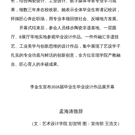
长，结合陶瓷设计、工业设计、数字媒体等各专业学习成
果，细数三年来在校收获。她表示全体毕业生将谨记校训，
怀揣匠心奔赴职场，用专业本领回馈社会、反哺地方发展。
开幕式结束后，参会人员移步陶瓷非遗基地、一层圆
厅、
展厅等地实地参观毕业设计作品。一件件融汇非遗技
B
艺、工业美学与创新思维的设计作品，集中展现了艺设学子
扎实的专业功底与鲜活的创新创意，全方位呈现学院产教融
合、匠心育人的丰硕成果。
李金生宣布
届毕业生毕业设计作品展开幕
2026
孟海涛致辞
（
文
：
艺术设计学院
彭贺明
图
：
宣传部
王浩文
）