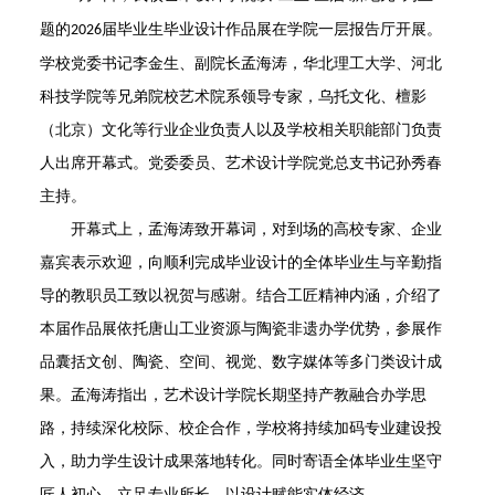
题的
届毕业生毕业设计作品展在学院一层报告厅开展。
2026
学校党委书记李金生、副院长孟海涛，华北理工大学、河北
科技学院等兄弟院校艺术院系领导专家，乌托文化、檀影
（北京）文化等行业企业负责人以及学校相关职能部门负责
人出席开幕式。党委委员、艺术设计学院党总支书记孙秀春
主持。
开幕式上，孟海涛致开幕词，对到场的高校专家、企业
嘉宾表示欢迎，向顺利完成毕业设计的全体毕业生与辛勤指
导的教职员工致以祝贺与感谢。结合工匠精神内涵，介绍了
本届作品展依托唐山工业资源与陶瓷非遗办学优势，参展作
品囊括文创、陶瓷、空间、视觉、数字媒体等多门类设计成
果。孟海涛指出，艺术设计学院长期坚持产教融合办学思
路，持续深化校际、校企合作，学校将持续加码专业建设投
入，助力学生设计成果落地转化。同时寄语全体毕业生坚守
匠人初心，立足专业所长，以设计赋能实体经济。