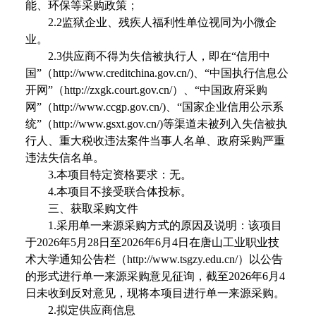
能、环保等采购政策；
2.2
监狱企业、残疾人福利性单位视同为小微企
业。
2.3
供应商不得为失信被执行人，即在“信用中
国”（
http://www.creditchina.gov.cn/)
、“中国执行信息公
开网”（
http://zxgk.court.gov.cn/
）、“中国政府采购
网”（
http://www.ccgp.gov.cn/)
、“国家企业信用公示系
统”（
http://www.gsxt.gov.cn/)
等渠道未被列入失信被执
行人、重大税收违法案件当事人名单、政府采购严重
违法失信名单。
3.
本项目特定资格要求：无。
4.
本项目不接受联合体投标。
三、获取采购文件
1.
采用单一来源采购方式的原因及说明：该项目
于
2026
年
5
月
28
日至
2026
年
6
月
4
日在唐山工业职业技
术大学通知公告栏（
http://www.tsgzy.edu.cn/
）以公告
的形式进行单一来源采购意见征询，截至
2026
年
6
月
4
日未收到反对意见，现将本项目进行单一来源采购。
2.
拟定供应商信息