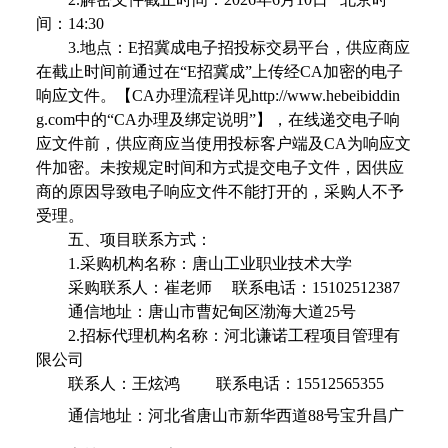
间：
14:30
3.
地点：
E
招冀成电子招投标交易平台，供应商应
在截止时间前通过在“
E
招冀成”上传经
CA
加密的电子
响应文件。【
CA
办理流程详见
http://www.hebeibiddin
g.com
中的“
CA
办理及绑定说明”】，在线递交电子响
应文件前，供应商应当使用投标客户端及
CA
为响应文
件加密。未按规定时间和方式提交电子文件，因供应
商的原因导致电子响应文件不能打开的，采购人不予
受理。
五、项目联系方式：
1.
采购机构名称：唐山工业职业技术大学
采购联系人：崔老师
联系电话：
15102512387
通信地址：唐山市曹妃甸区渤海大道
25
号
2.
招标代理机构名称：河北谦诺工程项目管理有
限公司
联系人：王炫鸿
联系电话：
15512565355
通信地址：河北省唐山市新华西道
88
号宝升昌广