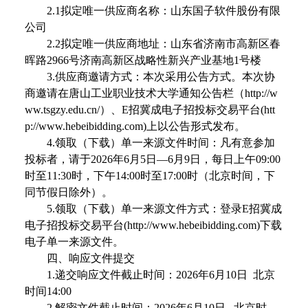
2.1
拟定唯一供应商名称：山东国子软件股份有限
公司
2.2
拟定唯一供应商地址：山东省济南市高新区春
晖路
2966
号济南高新区战略性新兴产业基地
1
号楼
3.
供应商邀请方式：本次采用公告方式。本次协
商邀请在唐山工业职业技术大学通知公告栏（
http://w
ww.tsgzy.edu.cn/
）、
E
招冀成电子招投标交易平台
(htt
p://www.hebeibidding.com)
上以公告形式发布。
4.
领取（下载）单一来源文件时间：凡有意参加
投标者，请于
2026
年
6
月
5
日—
6
月
9
日，每日上午
09:00
时至
11:30
时，下午
14:00
时至
17:00
时（北京时间，下
同节假日除外）。
5.
领取（下载）单一来源文件方式：登录
E
招冀成
电子招投标交易平台
(http://www.hebeibidding.com)
下载
电子单一来源文件。
四、
响应文件提交
1.
递交响应文件截止时间：
2026
年
6
月
10
日
北京
时间
14:00
2.
解密文件截止时间：
2026
年
6
月
10
日
北京时