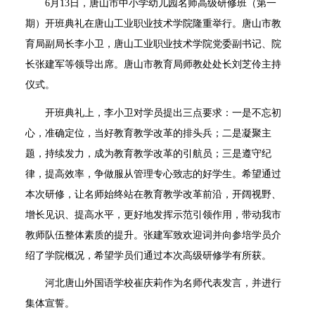
6月13日，唐山市
中小学幼儿园名师高级研修班（第一
期）开班典礼
在唐山工业职业技术学院
隆重举行。唐山市教
育局副局长李小卫，唐山工业职业技术学院党委副书记、院
长张建军等领导出席。唐山市教育局师教处处长刘芝伶主持
仪式
。
开班典礼上，李小卫对学员
提出
三点
要求
：一是不忘初
心，准确定位，当好教育教学改革的排头兵；二是凝聚主
题，持续发力，成为教育教学改革的引航员；三是遵守纪
律，提高效率，争做服从管理专心致志的好学生
。
希望通过
本次研修，让名师始终站在教育教学改革前沿，开阔视野、
增长见识、提高水平，更好地发挥示范引领作用，带动我市
教师队伍整体素质
的
提升。张建军致欢迎词并向参培学员介
绍了学院概况，希望学员们通过本次高级研修学有所获。
河北唐山外国语学校崔庆莉作为名师代表发言，并进行
集体宣誓。