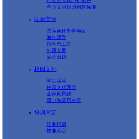
社会主义核心价值观
全国文明校园创建标准
国际交流
国际合作办学项目
海外留学
留学唐工院
外籍专家
因公出访
校园文化
学生活动
校园文化理念
蓝色风景线
唐山陶瓷历史流
培训鉴定
职业培训
技能鉴定