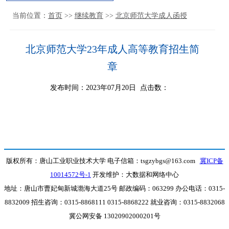
当前位置：
首页
>>
继续教育
>>
北京师范大学成人函授
北京师范大学23年成人高等教育招生简
章
发布时间：2023年07月20日 点击数：
版权所有：唐山工业职业技术大学 电子信箱：tsgzybgs@163.com
冀ICP备
10014572号-1
开发维护：大数据和网络中心
地址：唐山市曹妃甸新城渤海大道25号 邮政编码：063299 办公电话：0315-
8832009 招生咨询：0315-8868111 0315-8868222 就业咨询：0315-8832068
冀公网安备 13020902000201号